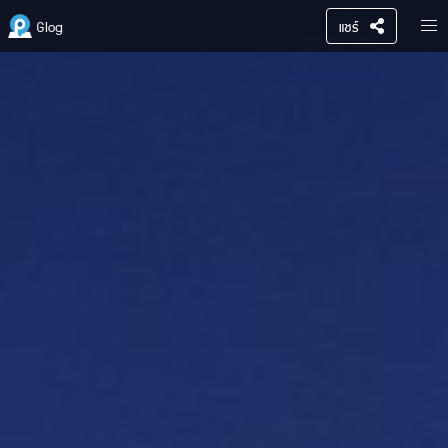
Glog
แชร์