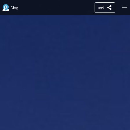
Glog
แชร์