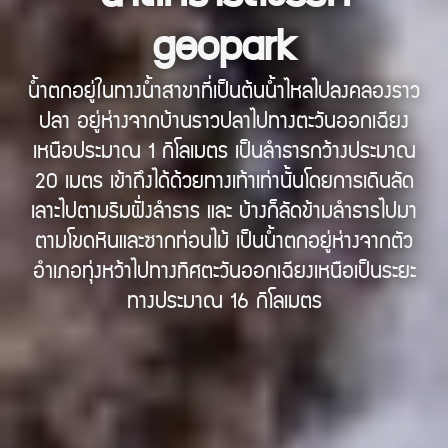
geopark
น้ำตกอยู่ในทางน้ำสาขาที่เป็นต้นน้ำไหลไปลงคลองราว
ปลา อยู่ห่างจากบ้านราวปลาไปทางตะวันออกเฉียง
เหนือประมาณ 1 กิโลเมตร เป็นลำธารกว้างประมาณ
20 เมตร เข้าถึงได้ด้วยทางเท้าเท่านั้นโดยการเดินลัด
เลาะไปตามริมฝั่งลำธาร และ บ้างก็ลัดข้ามลำธารไปมา
ตามโขดหินและซากท่อนไม้ เป็นน้ำตกอยู่ห่างจากตัว
อำเภอทุ่งหว้าไปทางทิศตะวันออกเฉียงเหนือเป็นระยะ
ทางประมาณ 16 กิโลเมตร