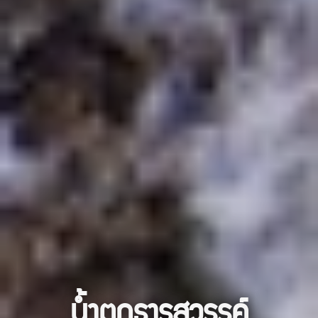
น้ำตกธารสวรรค์