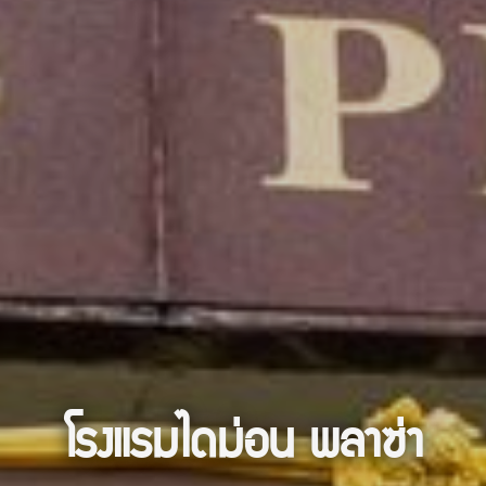
โรงแรมไดม่อน พลาซ่า